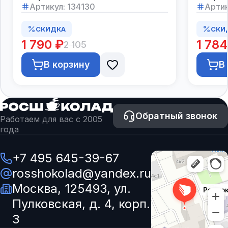
Артикул:
134130
Артик
СКИДКА
СКИ
1 790 ₽
1 784
2 105
В корзину
В
Обратный звонок
Работаем для вас с 2005
года
+7 495 645-39-67
rosshokolad@yandex.ru
Москва, 125493, ул.
Пулковская, д. 4, корп.
3