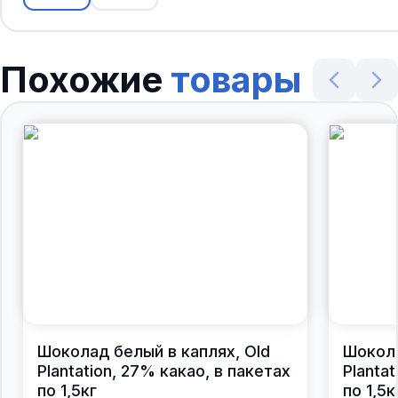
Похожие
товары
Шоколад белый в каплях, Old
Шокола
Plantation, 27% какао, в пакетах
Planta
по 1,5кг
по 1,5к