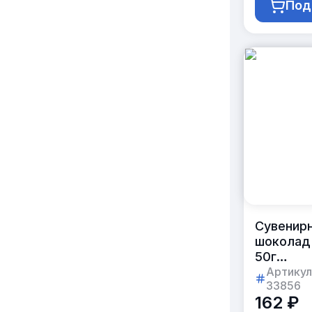
Под
Сувенир
шоколад
50г
в картон
Артикул
33856
коробке
162 ₽
с логоти