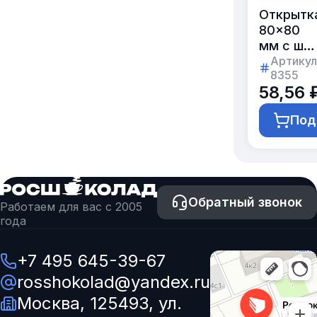
Открытк
80×80
мм с шо
5г
Артикул
8355
с логоти
58,56 
заказчик
Под
Обратный звонок
Работаем для вас с 2005
года
+7 495 645-39-67
rosshokolad@yandex.ru
Москва, 125493, ул.