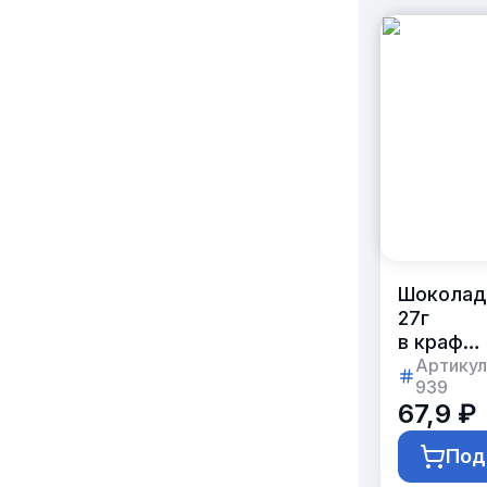
Шоколад
27г
в крафт-
бумаге
Артикул
939
с логоти
67,9 ₽
заказчик
Под