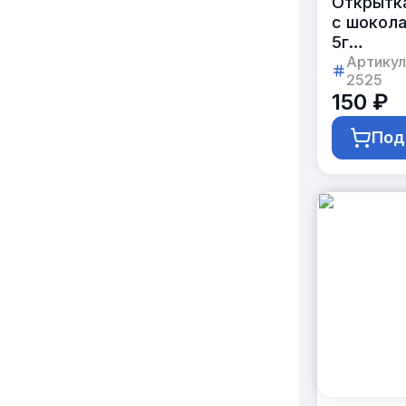
Открытк
с шокол
5г
с логоти
Артикул
2525
клиента
150 ₽
Под