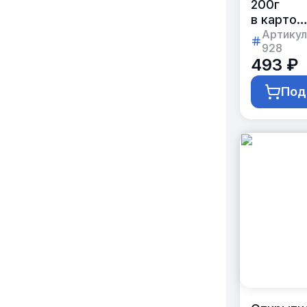
200г
в картон
упаковке
Артикул
928
с логоти
493 ₽
заказчик
Под