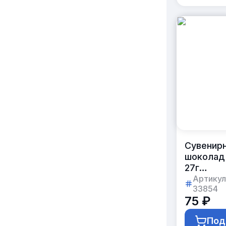
Сувенир
шоколад
27г
в картон
Артикул
33854
коробке
75 ₽
с логоти
заказчик
Под