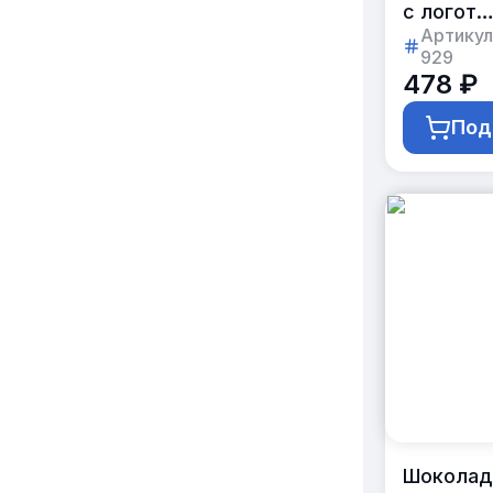
с логоти
заказчик
Артикул
929
в коробк
478 ₽
по 32
штуки
Под
Шоколад