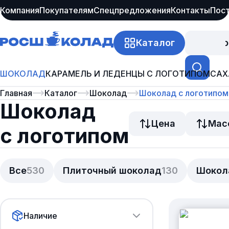
Компания
Покупателям
Спецпредложения
Контакты
Пос
Каталог
Про
ШОКОЛАД
КАРАМЕЛЬ И ЛЕДЕНЦЫ С ЛОГОТИПОМ
САХ
Главная
Каталог
Шоколад
Шоколад с логотипом
Шоколад
Цена
Мас
с логотипом
Все
530
Плиточный шоколад
130
Шокол
Наличие