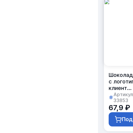
Шоколад
с логоти
клиента
27г
Артикул
33853
67,9 ₽
Под