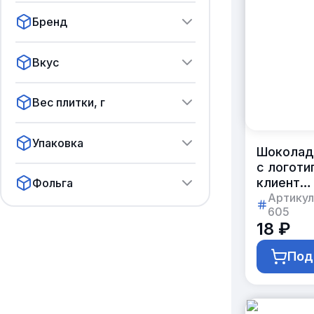
Бренд
Вкус
Вес плитки, г
Упаковка
Шоколад
с логоти
клиента
Фольга
5г
Артикул
605
18 ₽
Под