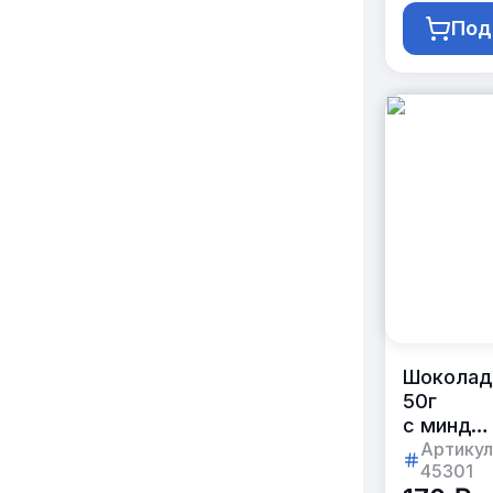
заказчик
Под
Шоколад
50г
с минда
в картон
Артикул
45301
упаковке