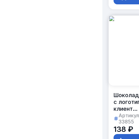
Шоколад
с логоти
клиента
50г
Артикул
33855
138 ₽