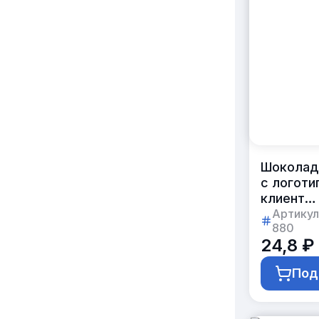
Шоколад
с логоти
клиента
10г
Артикул
880
прямоуг
24,8 ₽
45×35м
Под