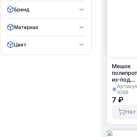
Бренд
Материал
Цвет
Мешок
полипро
из-под
сахара б
Артикул
1099
упакова
7 ₽
по 20шт.
Нет