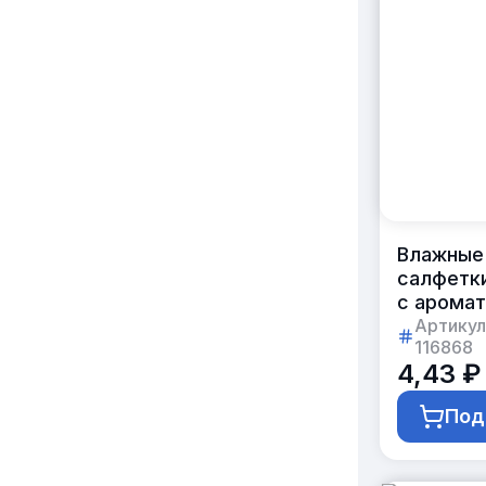
Влажные
салфетк
с арома
«цитрус
Артикул
116868
в индиви
4,43 ₽
упаковке
с логоти
Под
клиента