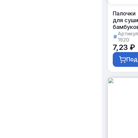
Палочки
для суш
бамбуко
21 см
Артикул
1920
с логоти
7,23 ₽
заказчик
Под