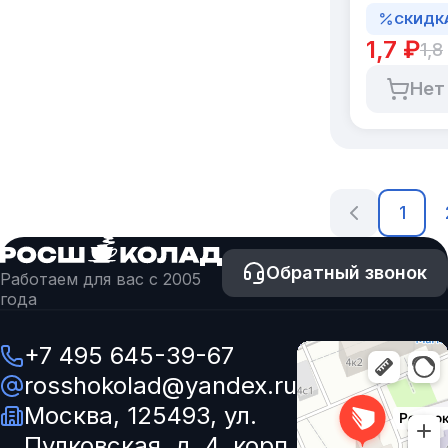
в коробк
СКИДК
по 1000 
1,7 ₽
1,8
Нет
1
Обратный звонок
Работаем для вас с 2005
года
+7 495 645-39-67
rosshokolad@yandex.ru
Москва, 125493, ул.
Пулковская, д. 4, корп.