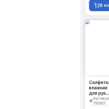
В к
Салфетк
влажная
для рук
с арома
Артикул
116961
«цитрус