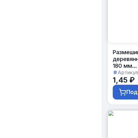
Размеши
деревян
180 мм
в индиви
Артикул
1,45 ₽
упаковке
с логоти
Под
заказчик