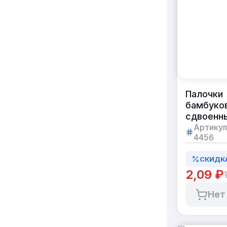
Палочки
бамбуко
сдвоенн
21 см
Артикул
4456
без упак
в коробк
СКИДК
по 3000
штук
2,09 ₽
Нет