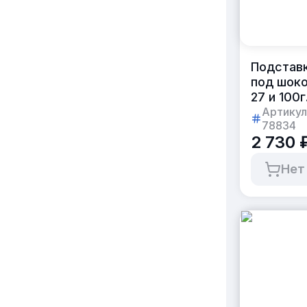
Подстав
под шок
27 и 100г
435×200
Артикул
78834
универс
2 730 
Нет