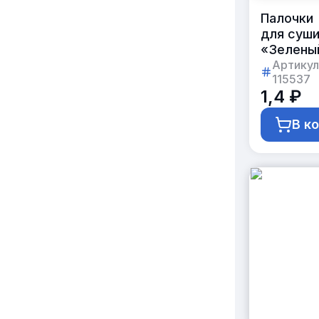
Палочки
для суш
«Зелены
Дракон»
Артикул
115537
круглые
1,4 ₽
21 см
В к