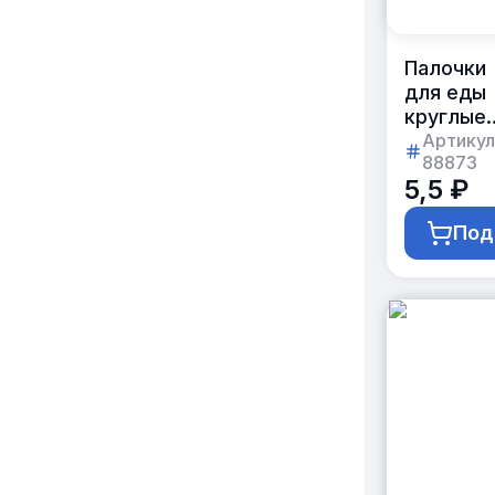
Палочки
для еды
круглые
21 см
Артикул
88873
с логоти
5,5 ₽
заказчик
Под