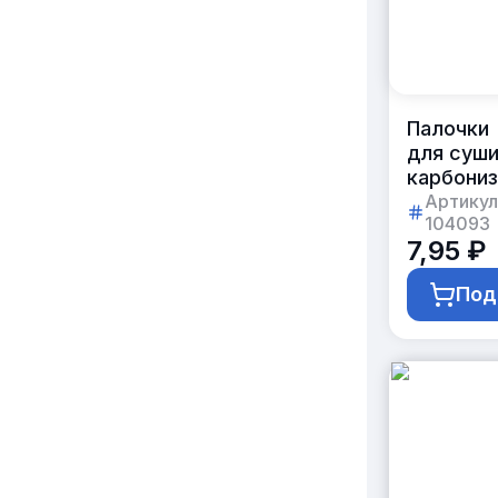
Палочки
для суш
карбони
бамбуко
Артикул
104093
с логоти
7,95 ₽
заказчик
21 см
Под
в коробк
по 800ш