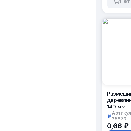
Нет
Размеши
деревян
140 мм
в индиви
Артикул
25673
упаковке
0,66 ₽
«Mr.Bro