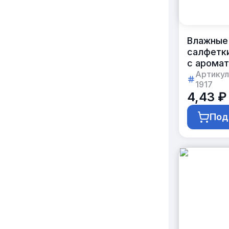
Влажные
салфетк
с арома
«зелены
Артикул
1917
чай»
4,43 ₽
в индиви
упаковке
Под
с логоти
клиента