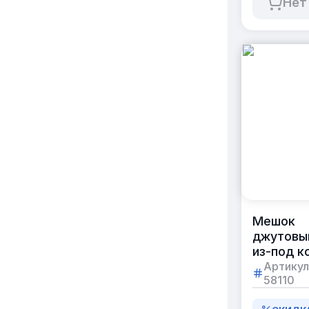
Нет
Мешок
джутовы
из-под к
б/у
Артикул
58110