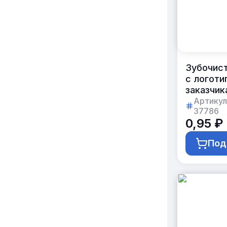
Зубочис
с логоти
заказчик
в индиви
Артикул
37786
упаковке
0,95 ₽
коробке 
блоков
Под
по 1500ш