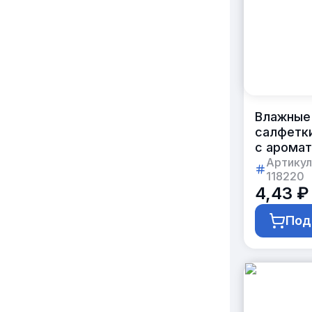
Влажные
салфетк
с арома
«клубни
Артикул
118220
в индиви
4,43 ₽
упаковке
с логоти
Под
клиента