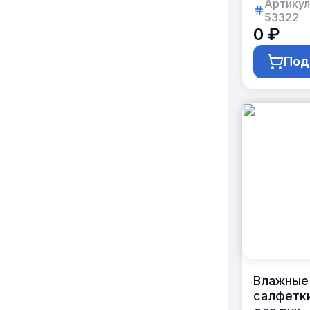
в группо
Артикул
53322
упаковку
0 ₽
«Дорож
набор»
Под
Влажные
салфетк