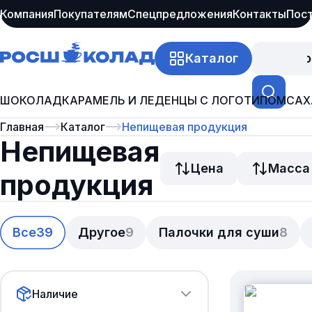
Компания
Покупателям
Спецпредложения
Контакты
Пос
Каталог
Про
ШОКОЛАД
КАРАМЕЛЬ И ЛЕДЕНЦЫ С ЛОГОТИПОМ
САХ
Главная
Каталог
Непищевая продукция
Непищевая
Цена
Масса
продукция
Все
39
Другое
9
Палочки для суши
8
Наличие