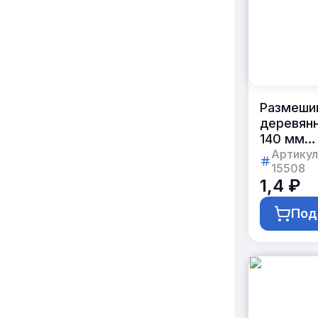
Размеши
деревян
140 мм
в индиви
Артикул
15508
упаковке
1,4 ₽
с логоти
заказчик
Под