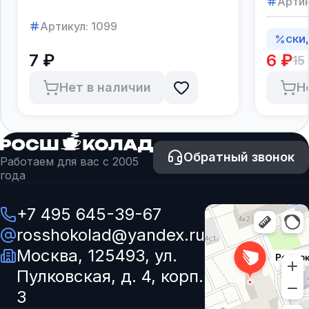
Артик
Артикул:
1099
СКИ
7 ₽
6 ₽
15
Нет в наличии
Н
Обратный звонок
Работаем для вас с 2005
года
+7 495 645-39-67
rosshokolad@yandex.ru
Москва, 125493, ул.
Пулковская, д. 4, корп.
3