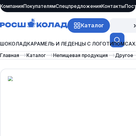
Компания
Покупателям
Спецпредложения
Контакты
Пос
Каталог
Про
ШОКОЛАД
КАРАМЕЛЬ И ЛЕДЕНЦЫ С ЛОГОТИПОМ
САХ
Главная
Каталог
Непищевая продукция
Другое