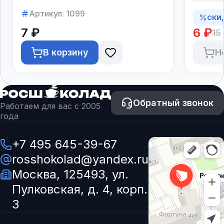
Артикул:
1099
СКИ
7 ₽
6 ₽
15
В корзину
Н
Обратный звонок
Работаем для вас с 2005
года
+7 495 645-39-67
rosshokolad@yandex.ru
Москва, 125493, ул.
Пулковская, д. 4, корп.
3