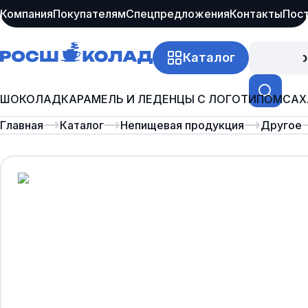
Компания
Покупателям
Спецпредложения
Контакты
Пос
Каталог
Про
ШОКОЛАД
КАРАМЕЛЬ И ЛЕДЕНЦЫ С ЛОГОТИПОМ
САХ
Главная
Каталог
Непищевая продукция
Другое