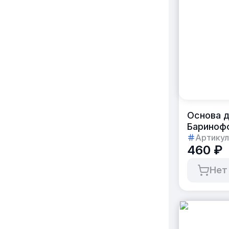
Основа д
Баринофф
Артикул
460 ₽
Нет