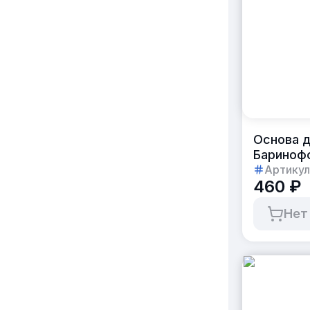
Основа д
Баринофф
Артикул
460 ₽
Нет