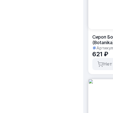
Сироп Бо
(Botanik
Артикул
621 ₽
Нет