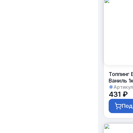
Топпинг
Ваниль 1
Артикул
431 ₽
Под