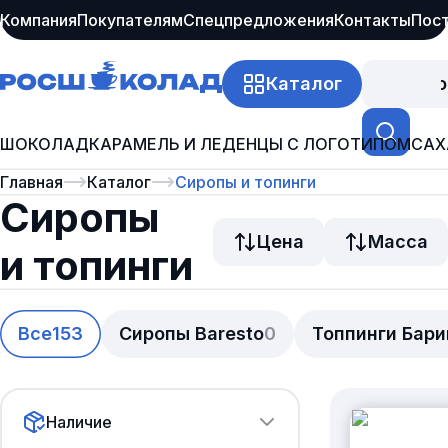
Компания
Покупателям
Спецпредложения
Контакты
Пос
Каталог
Про
ШОКОЛАД
КАРАМЕЛЬ И ЛЕДЕНЦЫ С ЛОГОТИПОМ
САХ
Главная
Каталог
Сиропы и топинги
Сиропы
Цена
Масса
и топинги
Все
153
Сиропы Baresto
0
Топпинги Бар
Наличие