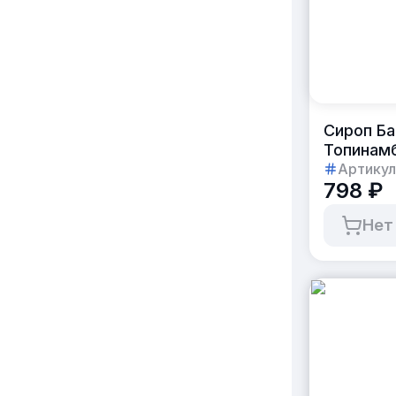
Сироп Б
Топинамб
Артикул
798 ₽
Нет