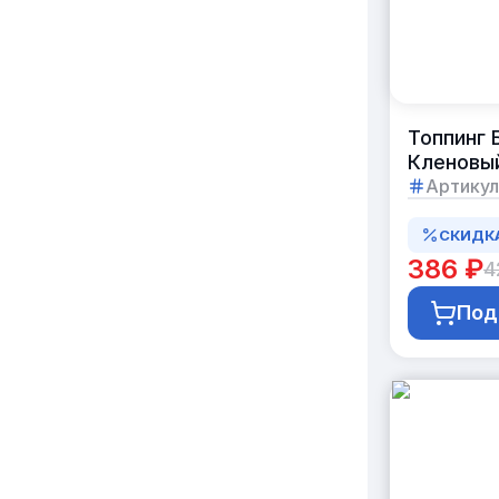
Топпинг
Кленовый
Артикул
СКИДК
386 ₽
4
Под