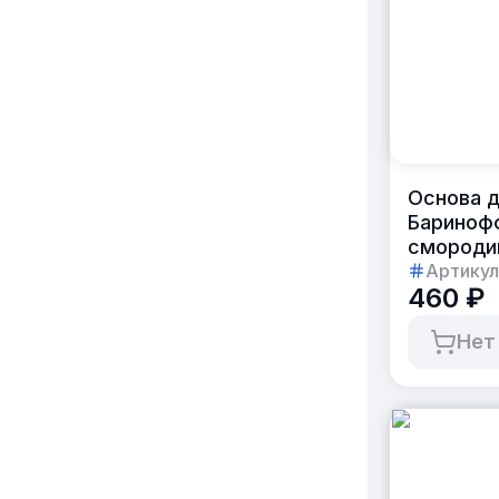
Основа д
Бариноф
смородин
Артикул
460 ₽
Нет