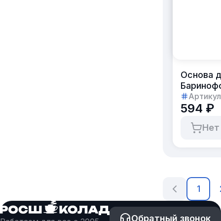
Основа д
Баринофф
Артикул
594 ₽
Нет
1
Обратный звонок