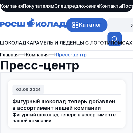
Компания
Покупателям
Спецпредложения
Контакты
Пос
Каталог
Про
ШОКОЛАД
КАРАМЕЛЬ И ЛЕДЕНЦЫ С ЛОГОТИПОМ
САХ
Главная
Компания
Пресс-центр
Пресс-центр
02.09.2024
Фигурный шоколад теперь добавлен
в ассортимент нашей компании
Фигурный шоколад теперь в ассортименте
нашей компании