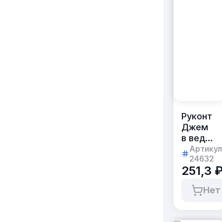
Руконт
Джем
в ведерк
[Клубнич
Артикул
24632
900г
251,3 
пластик
[коробка
Нет
6шт.]