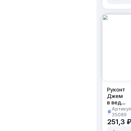
Руконт
Джем
в ведерк
[Абрико
Артикул
35089
900г
251,3 
пластик
[коробка