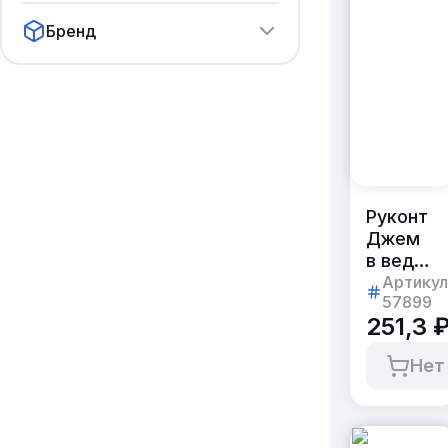
Бренд
Руконт
Джем
в ведерк
[Черная
Артикул
57899
смороди
251,3 
900г
пластик
Нет
[коробка
6шт.]