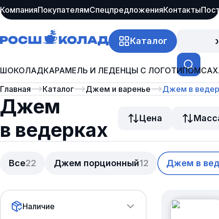
Компания
Покупателям
Спецпредложения
Контакты
Пос
Каталог
Про
ШОКОЛАД
КАРАМЕЛЬ И ЛЕДЕНЦЫ С ЛОГОТИПОМ
САХ
Главная
Каталог
Джем и варенье
Джем в ведер
Джем
Цена
Масс
в ведерках
Все
22
Джем порционный
12
Джем в ве
Наличие