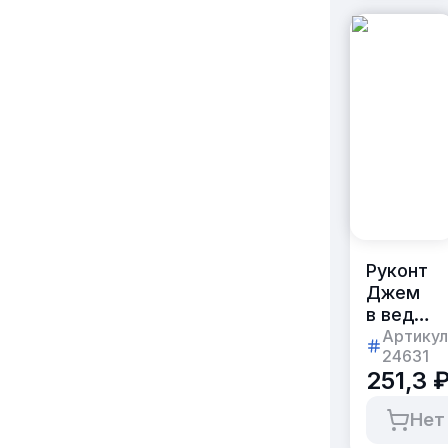
Руконт
Джем
в ведерк
[Малино
Артикул
24631
900г
251,3 
пластик
[коробка
Нет
6шт.]