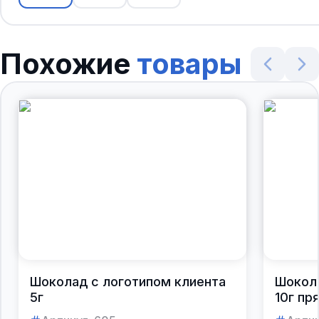
Похожие
товары
Шоколад с логотипом клиента
Шокола
5г
10г п