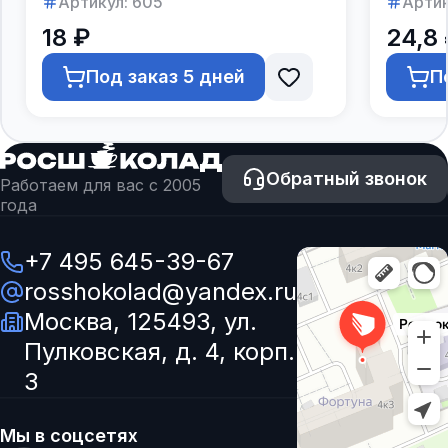
Артикул:
605
Артик
18 ₽
24,8 
Под заказ 5 дней
П
Обратный звонок
Работаем для вас с 2005
года
+7 495 645-39-67
rosshokolad@yandex.ru
Москва, 125493, ул.
Пулковская, д. 4, корп.
3
Мы в соцсетях