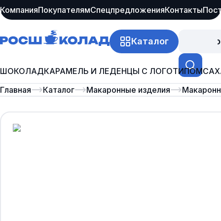
Компания
Покупателям
Спецпредложения
Контакты
Пос
Каталог
Про
ШОКОЛАД
КАРАМЕЛЬ И ЛЕДЕНЦЫ С ЛОГОТИПОМ
САХ
Главная
Каталог
Макаронные изделия
Макаронны