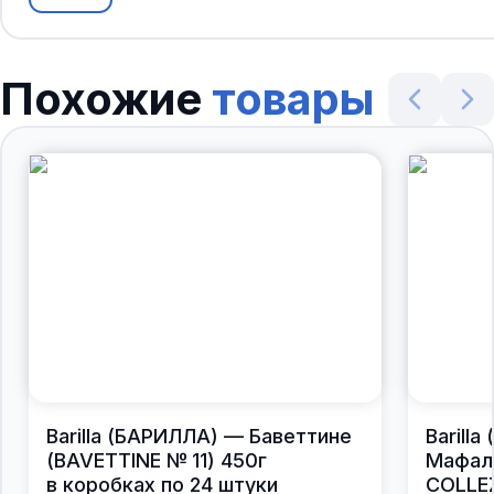
Похожие
товары
Barilla (БАРИЛЛА) — Баветтине
Barill
(BAVETTINE № 11) 450г
Мафал
в коробках по 24 штуки
COLLEZ