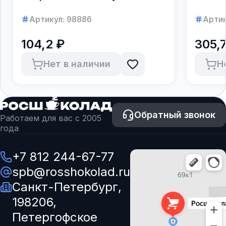
в коро
Артикул:
98886
Артик
104,2 ₽
305,7
Нет в наличии
Н
Обратный звонок
Работаем для вас с 2005
года
+7 812 244-67-77
spb@rosshokolad.ru
Санкт-Петербург,
198206,
Петергофское