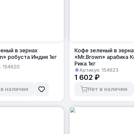
еный в зернах
Кофе зеленый в зерна
n» робуста Индия 1кг
«Mr.Brown» арабика К
Рика 1кг
:
154620
Артикул:
154623
1 602 ₽
 в наличии
Нет в наличии