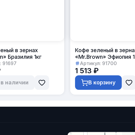
еный в зернах
Кофе зеленый в зерна
n» Бразилия 1кг
«Mr.Brown» Эфиопия 1
:
91697
Артикул:
91700
₽
1 513 ₽
 в наличии
В корзину