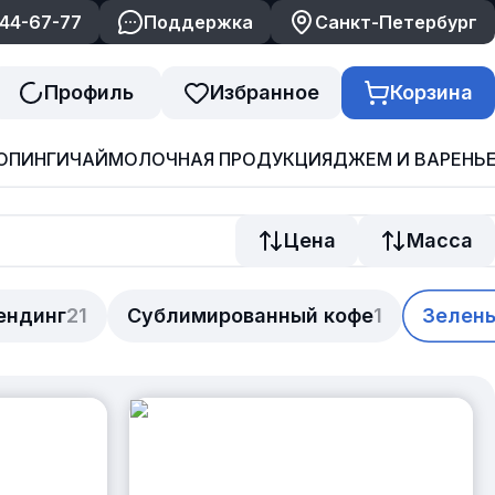
244-67-77
Поддержка
Санкт-Петербург
Профиль
Избранное
Корзина
ОПИНГИ
ЧАЙ
МОЛОЧНАЯ ПРОДУКЦИЯ
ДЖЕМ И ВАРЕНЬ
Цена
Масса
ендинг
21
Сублимированный кофе
1
Зелены