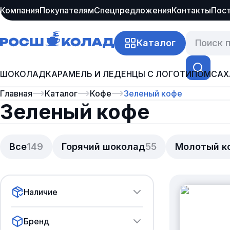
Компания
Покупателям
Спецпредложения
Контакты
Пос
Каталог
ШОКОЛАД
КАРАМЕЛЬ И ЛЕДЕНЦЫ С ЛОГОТИПОМ
САХ
Главная
Каталог
Кофе
Зеленый кофе
Зеленый кофе
Все
149
Горячий шоколад
55
Молотый к
Наличие
Бренд