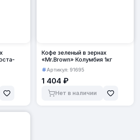
х
Кофе зеленый в зернах
оста-
«Mr.Brown» Колумбия 1кг
Артикул:
91695
1 404 ₽
Нет в наличии