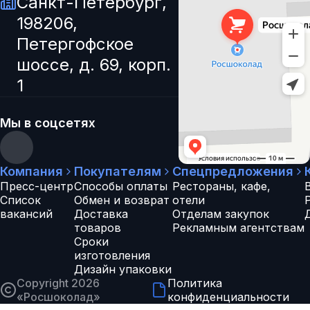
Санкт-Петербург,
198206,
Петергофское
шоссе, д. 69, корп.
1
Мы в соцсетях
Компания
Покупателям
Спецпредложения
Пресс-центр
Способы оплаты
Рестораны, кафе,
Список
Обмен и возврат
отели
вакансий
Доставка
Отделам закупок
товаров
Рекламным агентствам
Сроки
изготовления
Дизайн упаковки
Copyright 2026
Политика
«
Росшоколад
»
конфиденциальности