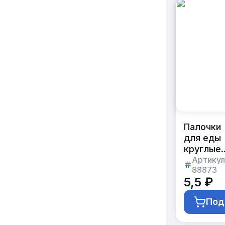
Палочки
для еды
круглые
21 см
Артикул
88873
с логоти
5,5 ₽
заказчик
Под