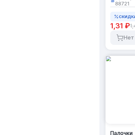
88721
21 см
бамбук,
СКИДК
коробка
5000 па
1,31 ₽
1,
Нет
Палочки