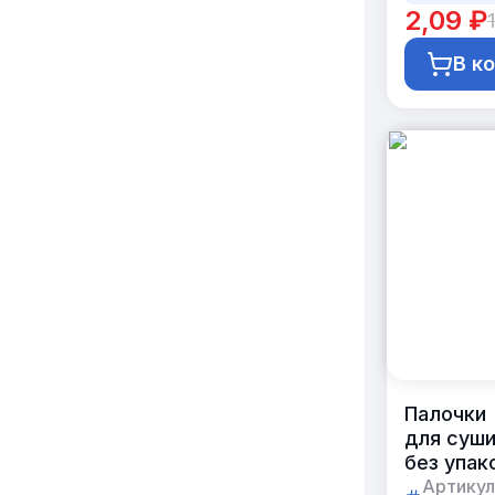
штук
2,09 ₽
В к
Палочки
для суш
без упак
круглые
Артикул