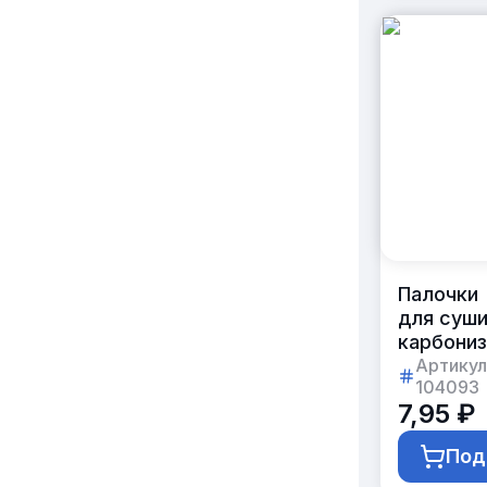
Палочки
для суш
карбони
бамбуко
Артикул
104093
с логоти
7,95 ₽
заказчик
21 см
Под
в коробк
по 800ш