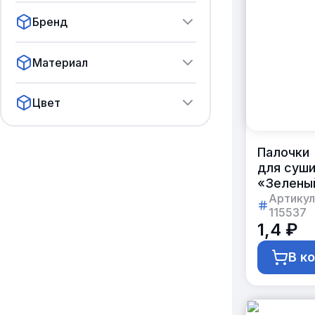
Бренд
Материал
Цвет
Палочки
для суш
«Зелены
Дракон»
Артикул
115537
круглые
1,4 ₽
21 см
В к