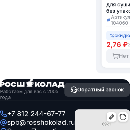
для суш
без упак
карбони
Артикул
104060
бамбуко
21 см
СКИДК
в коробк
по 3000
2,76 ₽
штук
Нет
Обратный звонок
Работаем для вас с 2005
года
+7 812 244-67-77
spb@rosshokolad.ru