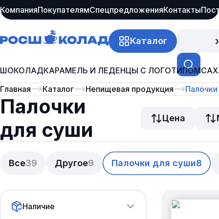
Компания
Покупателям
Спецпредложения
Контакты
Пос
Каталог
Про
ШОКОЛАД
КАРАМЕЛЬ И ЛЕДЕНЦЫ С ЛОГОТИПОМ
САХ
Главная
Каталог
Непищевая продукция
Палочки
Палочки
Цена
для суши
Все
39
Другое
9
Палочки для суши
8
Наличие