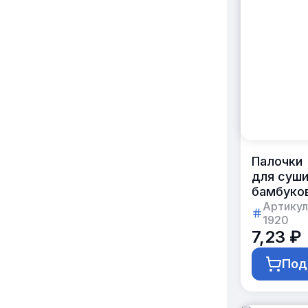
Палочки
для суш
бамбуко
21 см
Артикул
1920
с логоти
7,23 ₽
заказчик
Под