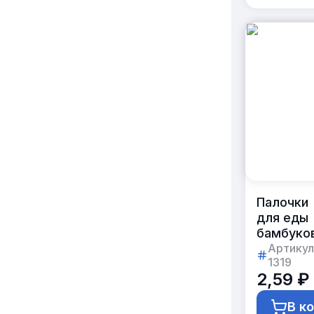
Палочки
для еды
бамбуко
21 см «А
Артикул
1319
в коробк
2,59 ₽
по 800 ш
В к