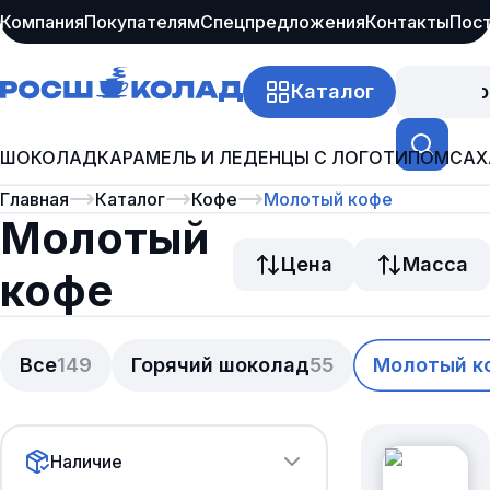
Компания
Покупателям
Спецпредложения
Контакты
Пос
Каталог
Про
ШОКОЛАД
КАРАМЕЛЬ И ЛЕДЕНЦЫ С ЛОГОТИПОМ
САХ
Главная
Каталог
Кофе
Молотый кофе
Молотый
Цена
Масса
кофе
Все
149
Горячий шоколад
55
Молотый к
Наличие