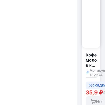
Кофе
молотый
в капсул
КОРАЛЛО
Артикул
132274
50шт/
упак,
СКИДК
30%
Арабика
35,9 ₽
4
Робуста,
Италия
Нет