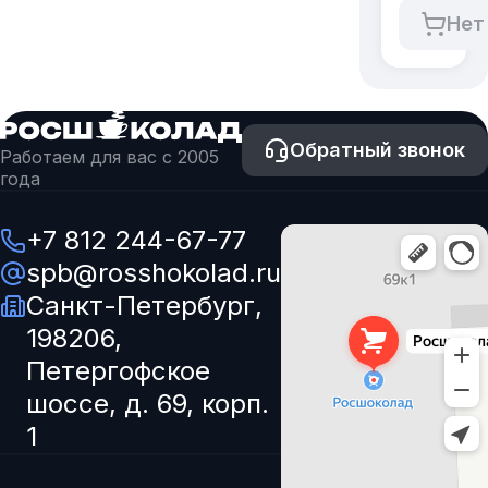
упак,
Нет
30%
Арабика
Робуста,
Италия.
Обратный звонок
Работаем для вас с 2005
года
+7 812 244-67-77
spb@rosshokolad.ru
Санкт-Петербург,
198206,
Петергофское
шоссе, д. 69, корп.
1