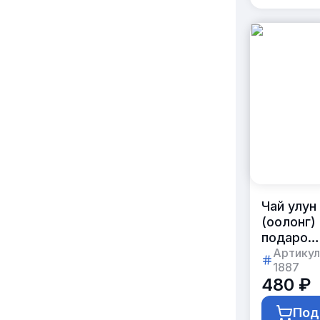
Чай улун
(оолонг)
подароч
45г
Артикул
1887
в жестян
480 ₽
банке
с логоти
Под
клиента