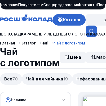
Компания
Покупателям
Спецпредложения
Контакты
Пос
Каталог
Про
ШОКОЛАД
КАРАМЕЛЬ И ЛЕДЕНЦЫ С ЛОГОТИПОМ
САХ
Главная
Каталог
Чай
Чай с логотипом
Чай
Цена
Мас
с логотипом
Все
70
Чай для чайника
19
Нефасованны
Наличие