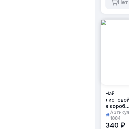
Нет
штук
Чай
листово
в коробо
«домик»
Артикул
1884
50г
340 ₽
с вашим