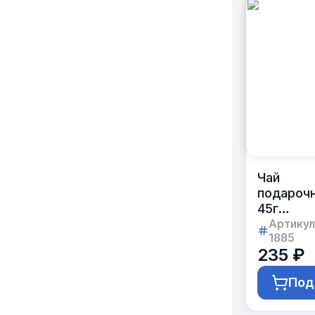
Чай
подароч
45г
в жестян
Артикул
1885
банке
235 ₽
с логоти
клиента
Под