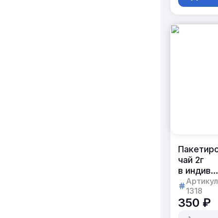
Пакетир
чай 2г
в индиви
упаковке
Артикул
1318
в подаро
350 ₽
коробка
по 25