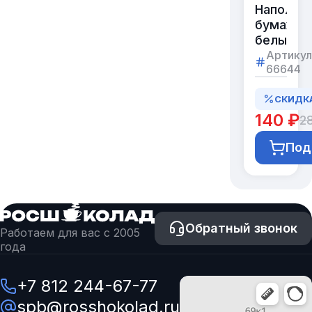
Наполни
бумажны
белый
Артикул
66644
СКИДК
140 ₽
2
Под
Обратный звонок
Работаем для вас с 2005
года
+7 812 244-67-77
spb@rosshokolad.ru