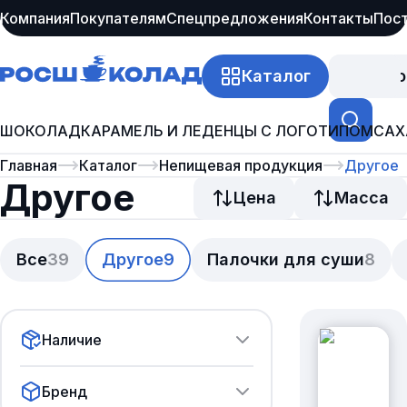
Компания
Покупателям
Спецпредложения
Контакты
Пос
Каталог
Про
ШОКОЛАД
КАРАМЕЛЬ И ЛЕДЕНЦЫ С ЛОГОТИПОМ
САХ
Главная
Каталог
Непищевая продукция
Другое
Другое
Цена
Масса
Все
39
Другое
9
Палочки для суши
8
Наличие
Бренд