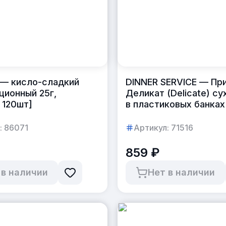
 — кисло-сладкий
DINNER SERVICE — Пр
ционный 25г,
Деликат (Delicate) су
 120шт]
в пластиковых банках
:
86071
Артикул:
71516
859 ₽
 в наличии
Нет в наличии