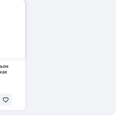
льон
ках