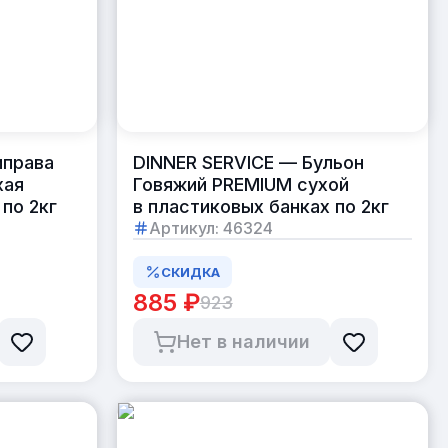
иправа
DINNER SERVICE — Бульон
хая
Говяжий PREMIUM сухой
 по 2кг
в пластиковых банках по 2кг
Артикул:
46324
СКИДКА
885 ₽
923
Нет в наличии