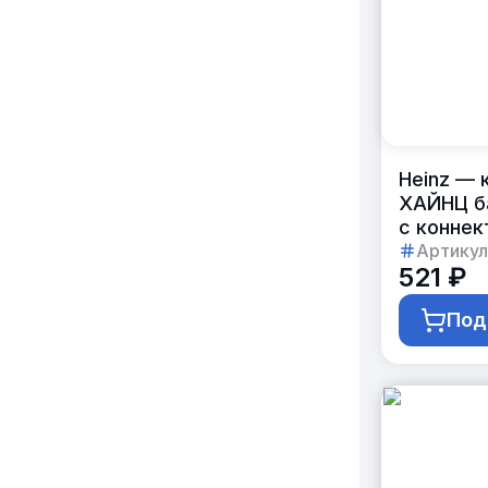
Heinz — 
ХАЙНЦ б
с коннек
по 6шт
Артикул
521 ₽
Под