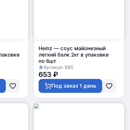
Heinz — соус майонезный
упаковке
легкий балк 2кг в упаковке
по 6шт
Артикул:
885
653 ₽
ь
Под заказ 1 день