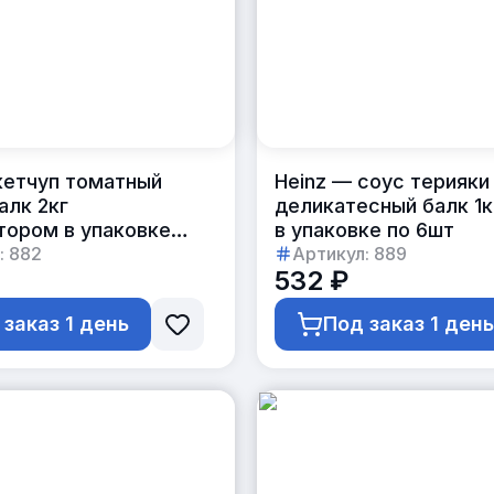
кетчуп томатный
Heinz — соус терияки
алк 2кг
деликатесный балк 1к
тором в упаковке
в упаковке по 6шт
:
882
Артикул:
889
532 ₽
 заказ 1 день
Под заказ 1 ден