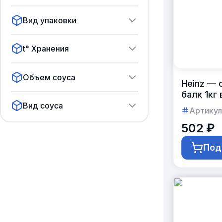
Вид упаковки
t° Хранения
Объем соуса
Heinz — 
балк 1кг
Вид соуса
Артикул
502 ₽
Под