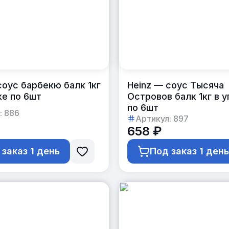
соус барбекю балк 1кг
Heinz — соус Тысяча
ке по 6шт
Островов балк 1кг в 
по 6шт
:
886
Артикул:
897
658 ₽
 заказ 1 день
Под заказ 1 ден