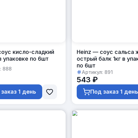
соус кисло-сладкий
Heinz — соус сальса 
 в упаковке по 6шт
острый балк 1кг в упа
по 6шт
:
888
Артикул:
891
543 ₽
 заказ 1 день
Под заказ 1 ден