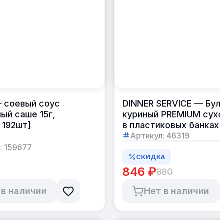
 соевый соус
DINNER SERVICE — Бу
ый саше 15г,
куриный PREMIUM сух
 192шт]
в пластиковых банках
Артикул:
46319
:
159677
СКИДКА
846 ₽
880
 в наличии
Нет в наличии