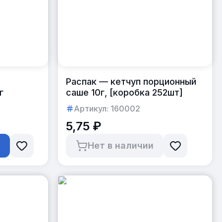
Распак — кетчуп порционный
г
саше 10г, [коробка 252шт]
Артикул:
160002
5,75 ₽
ь
Нет в наличии