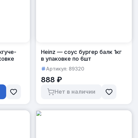
жгуче-
Heinz — соус бургер балк 1кг
ковке
в упаковке по 6шт
Артикул:
89320
888 ₽
ь
Нет в наличии