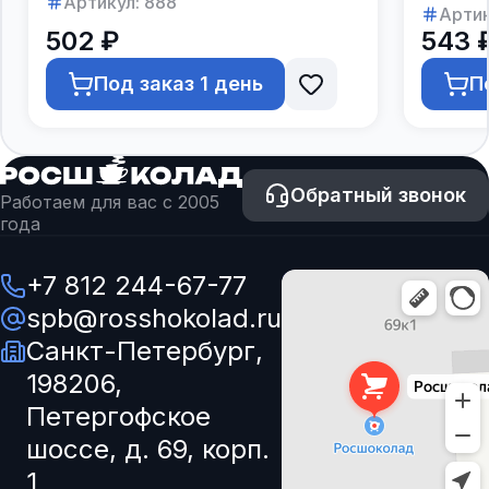
Артикул:
888
Артик
502 ₽
543 
Под заказ 1 день
П
Обратный звонок
Работаем для вас с 2005
года
+7 812 244-67-77
spb@rosshokolad.ru
Санкт-Петербург,
198206,
Петергофское
шоссе, д. 69, корп.
1