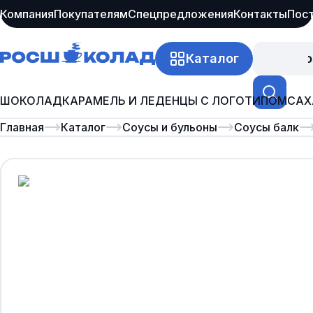
Компания
Покупателям
Спецпредложения
Контакты
Пос
Каталог
Про
ШОКОЛАД
КАРАМЕЛЬ И ЛЕДЕНЦЫ С ЛОГОТИПОМ
САХ
Главная
Каталог
Соусы и бульоны
Соусы балк