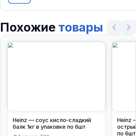
Похожие
товары
Heinz — соус кисло-сладкий
Heinz 
балк 1кг в упаковке по 6шт
острый
по 6шт