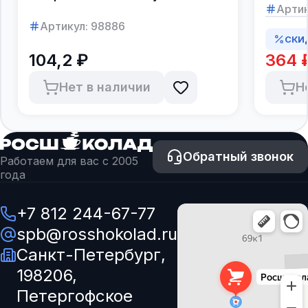
в коро
Артик
Артикул:
98886
СКИ
104,2 ₽
364 
Нет в наличии
Н
Обратный звонок
Работаем для вас с 2005
года
+7 812 244-67-77
spb@rosshokolad.ru
Санкт-Петербург,
198206,
Петергофское