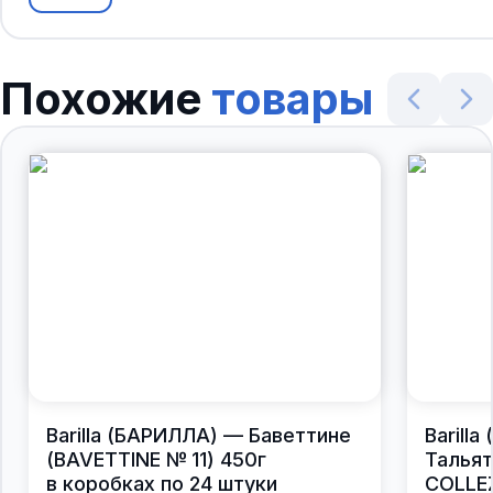
Похожие
товары
Barilla (БАРИЛЛА) — Баветтине
Barill
(BAVETTINE № 11) 450г
Тальят
в коробках по 24 штуки
COLLEZ