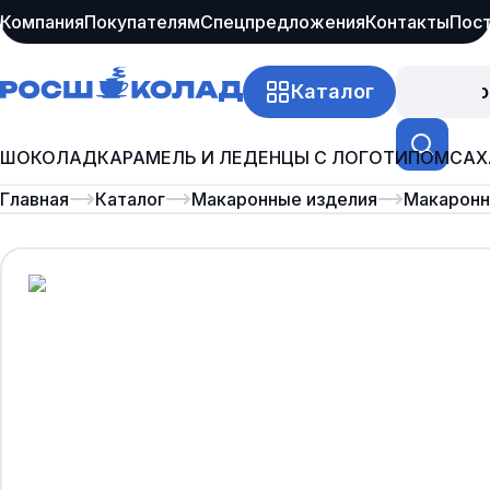
Компания
Покупателям
Спецпредложения
Контакты
Пос
Каталог
Про
ШОКОЛАД
КАРАМЕЛЬ И ЛЕДЕНЦЫ С ЛОГОТИПОМ
САХ
Главная
Каталог
Макаронные изделия
Макаронны