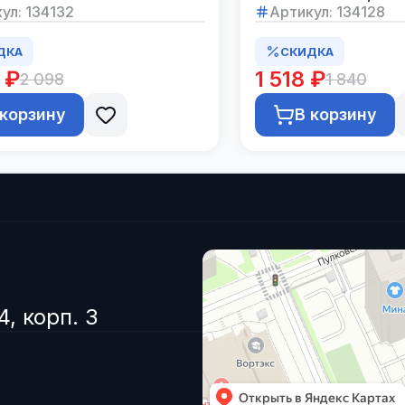
ул:
134132
Артикул:
134128
ДКА
СКИДКА
 ₽
1 518 ₽
2 098
1 840
 корзину
В корзину
4, корп. 3