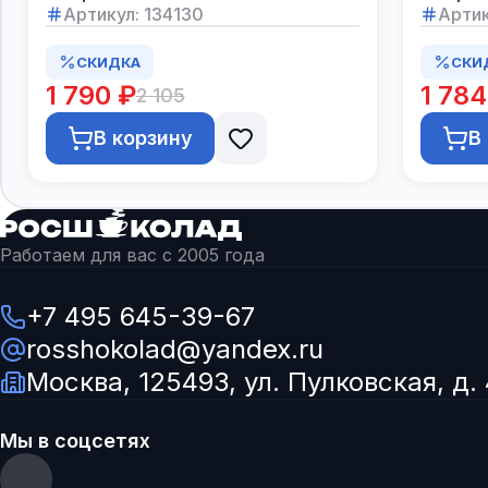
Артикул:
134130
Артик
СКИДКА
СКИ
1 790 ₽
1 784
2 105
В корзину
В
Работаем для вас с 2005 года
+7 495 645-39-67
rosshokolad@yandex.ru
Москва, 125493, ул. Пулковская, д. 
Мы в соцсетях