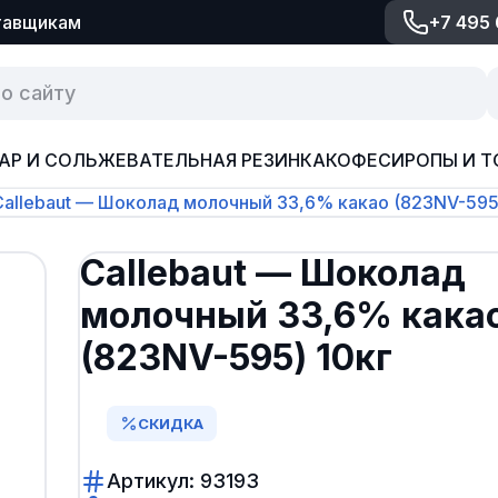
тавщикам
+7 495
АР И СОЛЬ
ЖЕВАТЕЛЬНАЯ РЕЗИНКА
КОФЕ
СИРОПЫ И Т
Callebaut — Шоколад молочный 33,6% какао (823NV-595
Callebaut — Шоколад
молочный 33,6% кака
(823NV-595) 10кг
СКИДКА
Артикул: 93193