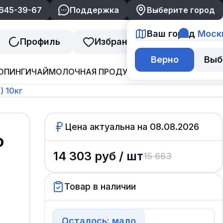
 645-39-67
Поддержка
Выберите город
Ваш город
Моск
Профиль
Избранное
Корзина
Верно
Выб
ОПИНГИ
ЧАЙ
МОЛОЧНАЯ ПРОДУКЦИЯ
ДЖЕМ И ВАРЕНЬ
) 10кг
Цена актуальна на
08.08.2026
о
14 303
руб /
шт
15 663
Товар в наличии
Осталось: мало