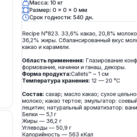
Масса: 10 кг
Размер: 0 × 0 × 0 мм
Срок годности: 540 дн.
Recipe N°823. 33,6% какао, 20,8% молоко
36,2% жиры. Сбалансированный вкус мол
какао и карамели.
Область применения:
Глазирование конф
Форма продукта:
Температура хранения:
12 — 20 °C
Состав:
сахар; масло какао; сухое цельно
молоко; какао тертое; эмульгатор: соевы
лецитин; натуральный ароматизатор: вани
Белки — 5,1 г
Жиры — 36,2 г
Углеводы — 50,9 г
Калорийность — 563 кКал