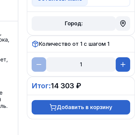
Город:
,
ока,
Количество от
1
с шагом
1
ет,
Итог:
14 303 ₽
е
й
ль.
Добавить в корзину