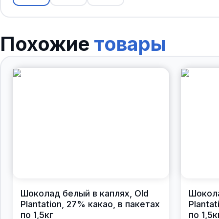
Похожие
товары
Шоколад белый в каплях, Old
Шокола
Plantation, 27% какао, в пакетах
Planta
по 1,5кг
по 1,5к