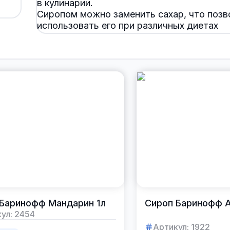
в кулинарии.
Сиропом можно заменить сахар, что позв
использовать его при различных диетах
и при наличии сахарного диабета.
Можно добавлять сиропы практически в 
блюда вместо сахара и различных
подсластителей.
Баринофф Мандарин 1л
Сироп Баринофф А
ул:
2454
Артикул:
1922