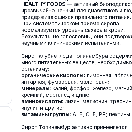
HEALTHY FOODS
— активный биоподсласт
чрезвычайно ценный для диабетиков и лю
придерживающихся правильного питания.
При систематическом приёме сиропа
нормализуется уровень сахара в крови.
Результаты не голословны, они подтверж
научными клиническими испытаниями.
Сироп клубнеплода топинамбура содерж
много питательных веществ, необходимы
органические кислоты:
лимонная, яблочн
минералы:
калий, фосфор, железо, магний
аминокислоты:
лизин, метионин, треонин
витамины группы:
A, B, C, E, PP; пектины.
Сироп Топинамбур активно применяется