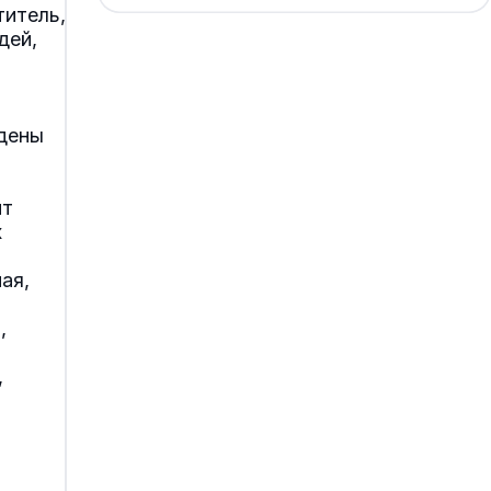
итель,
дей,
дены
ит
х
ая,
,
,