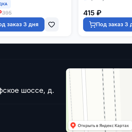
ДКА
₽
415 ₽
395
од заказ 3 дня
Под заказ 3 
фское шоссе, д.