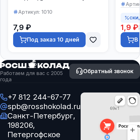
Артик
Артикул:
1010
СКИ
7,9 ₽
1,9 ₽
Под заказ 10 дней
В
Обратный звонок
Работаем для вас с 2005
года
+7 812 244-67-77
spb@rosshokolad.ru
Санкт-Петербург,
198206,
Петергофское