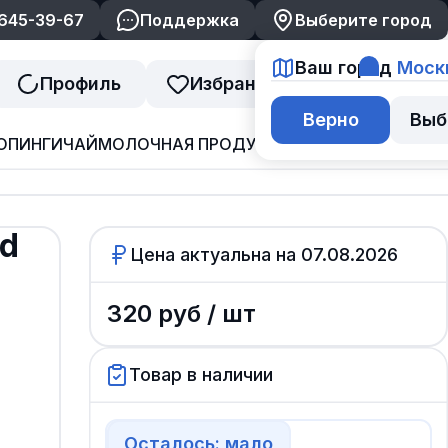
 645-39-67
Поддержка
Выберите город
Ваш город
Моск
Профиль
Избранное
Корзина
Верно
Выб
ОПИНГИ
ЧАЙ
МОЛОЧНАЯ ПРОДУКЦИЯ
ДЖЕМ И ВАРЕНЬ
d
Цена актуальна на
07.08.2026
320
руб /
шт
Товар в наличии
Осталось: мало