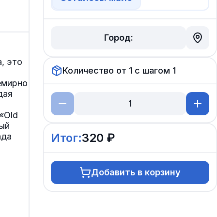
Город:
, это
Количество от
1
с шагом
1
семирно
дая
«Old
ный
Итог:
320 ₽
ада
Добавить в корзину