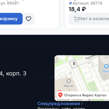
ул:
89081
Артикул:
88774
18,4 ₽
 корзину
Нет в налич
4, корп. 3
Спецпредложения
Рестораны, кафе, отели