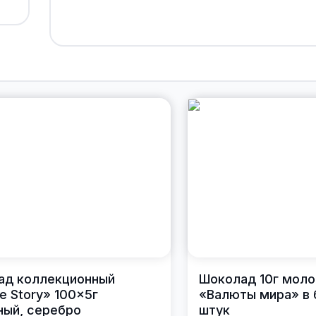
ад коллекционный
Шоколад 10г моло
e Story» 100×5г
«Валюты мира» в 
ый, серебро
штук