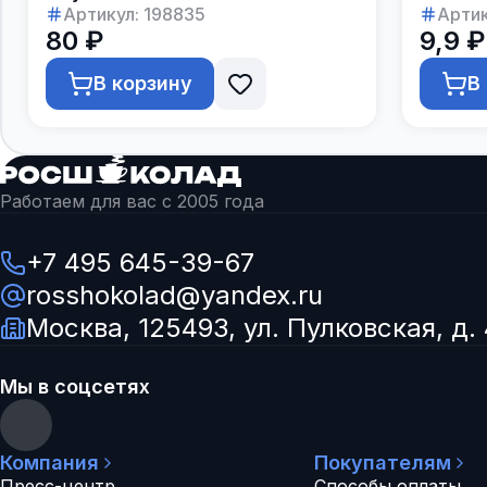
Артикул:
198835
Артик
80 ₽
9,9 ₽
В корзину
В
Работаем для вас с 2005 года
+7 495 645-39-67
rosshokolad@yandex.ru
Москва, 125493, ул. Пулковская, д. 
Мы в соцсетях
Компания
Покупателям
Пресс-центр
Способы оплаты