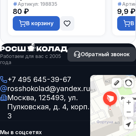
Артикул:
198835
Артик
80 ₽
9,9 ₽
В корзину
В
Обратный звонок
Работаем для вас с 2005
года
+7 495 645-39-67
rosshokolad@yandex.ru
Москва, 125493, ул.
Пулковская, д. 4, корп.
3
Мы в соцсетях