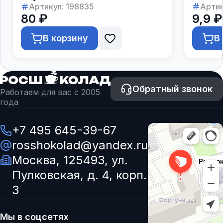
Артикул:
198835
Артик
80 ₽
9,9 ₽
В корзину
В
Обратный звонок
Работаем для вас с 2005
года
+7 495 645-39-67
rosshokolad@yandex.ru
Москва, 125493, ул.
Пулковская, д. 4, корп.
3
Мы в соцсетях