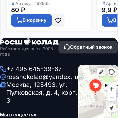
Артикул:
198835
Артик
80 ₽
9,9 ₽
В корзину
В
Обратный звонок
Работаем для вас с 2005
года
+7 495 645-39-67
rosshokolad@yandex.ru
Москва, 125493, ул.
Пулковская, д. 4, корп.
3
Мы в соцсетях