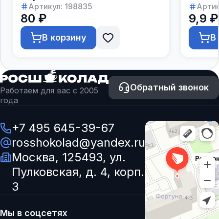
Артикул:
198835
Артик
80 ₽
9,9 ₽
В корзину
В
Обратный звонок
Работаем для вас с 2005
года
+7 495 645-39-67
rosshokolad@yandex.ru
Москва, 125493, ул.
Пулковская, д. 4, корп.
3
Мы в соцсетях