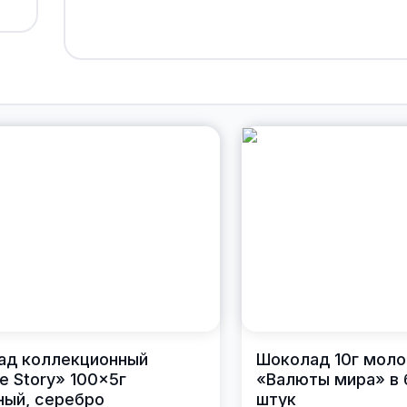
ад коллекционный
Шоколад 10г моло
e Story» 100×5г
«Валюты мира» в 
ый, серебро
штук