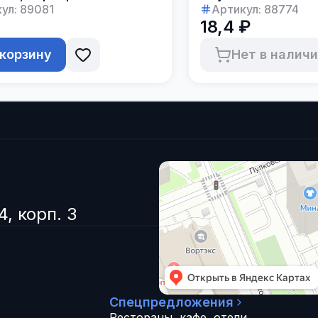
ул:
89081
Артикул:
88774
18,4 ₽
 корзину
Нет в налич
4, корп. 3
Спецпредложения
Рестораны, кафе, отели