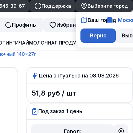
 645-39-67
Поддержка
Выберите город
Ваш город
Моск
Профиль
Избранное
Корзина
Верно
Выб
ОПИНГИ
ЧАЙ
МОЛОЧНАЯ ПРОДУКЦИЯ
ДЖЕМ И ВАРЕНЬ
лочный 140×27г
Цена актуальна на
08.08.2026
51,8
руб /
шт
Под заказ 1 день
Город: