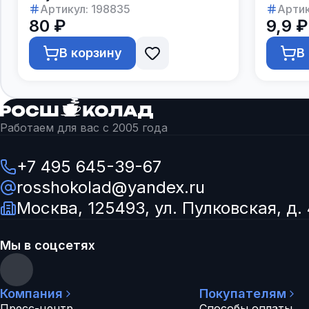
Артикул:
198835
Артик
80 ₽
9,9 ₽
В корзину
В
Работаем для вас с 2005 года
+7 495 645-39-67
rosshokolad@yandex.ru
Москва, 125493, ул. Пулковская, д. 
Мы в соцсетях
Компания
Покупателям
Пресс-центр
Способы оплаты