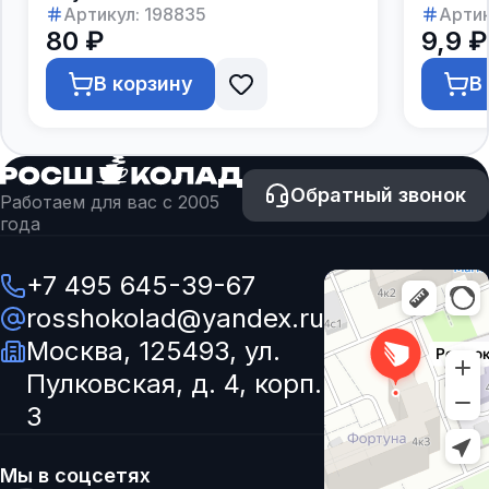
Артикул:
198835
Артик
80 ₽
9,9 ₽
В корзину
В
Обратный звонок
Работаем для вас с 2005
года
+7 495 645-39-67
rosshokolad@yandex.ru
Москва, 125493, ул.
Пулковская, д. 4, корп.
3
Мы в соцсетях