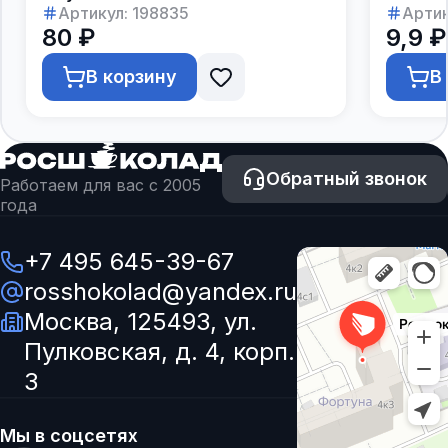
Артикул:
198835
Артик
80 ₽
9,9 ₽
В корзину
В
Обратный звонок
Работаем для вас с 2005
года
+7 495 645-39-67
rosshokolad@yandex.ru
Москва, 125493, ул.
Пулковская, д. 4, корп.
3
Мы в соцсетях