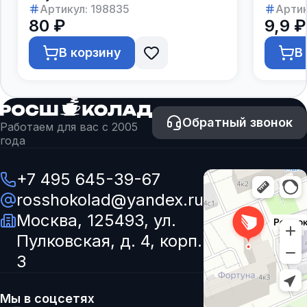
Артикул:
198835
Артик
80 ₽
9,9 ₽
В корзину
В
Обратный звонок
Работаем для вас с 2005
года
+7 495 645-39-67
rosshokolad@yandex.ru
Москва, 125493, ул.
Пулковская, д. 4, корп.
3
Мы в соцсетях