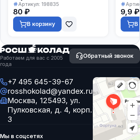
Артикул:
198835
Артик
80 ₽
9,9 ₽
В корзину
В
Обратный звонок
Работаем для вас с 2005
года
+7 495 645-39-67
rosshokolad@yandex.ru
Москва, 125493, ул.
Пулковская, д. 4, корп.
3
Мы в соцсетях