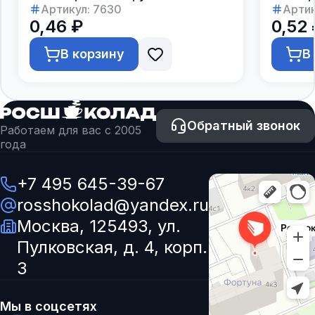
250шт.
Артикул:
7630
Артик
0,46 ₽
0,52 
В корзину
В
Обратный звонок
Работаем для вас с 2005
года
+7 495 645-39-67
rosshokolad@yandex.ru
Москва, 125493, ул.
Пулковская, д. 4, корп.
3
Мы в соцсетях