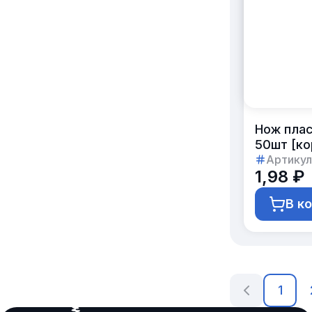
Нож плас
50шт [ко
Артикул
1,98 ₽
В к
1