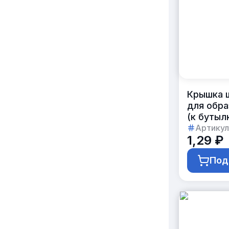
Крышка 
для обра
(к бутыл
Артикул
1,29 ₽
Под