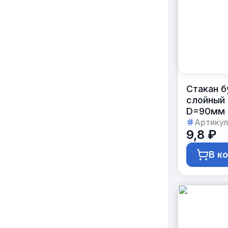
Стакан б
слойный 
D=90мм H
кор.)
Артикул
9,8 ₽
В к