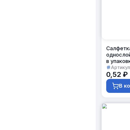
Салфетк
однослой
в упаков
Артикул
0,52 ₽
В к