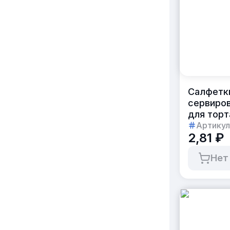
Салфетк
сервиров
для торт
d=30см, 
Артикул
2,81 ₽
в коробк
Нет