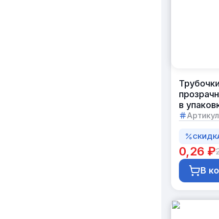
Трубочки
прозрачн
в упаков
Артикул
СКИДК
0,26 ₽
В к