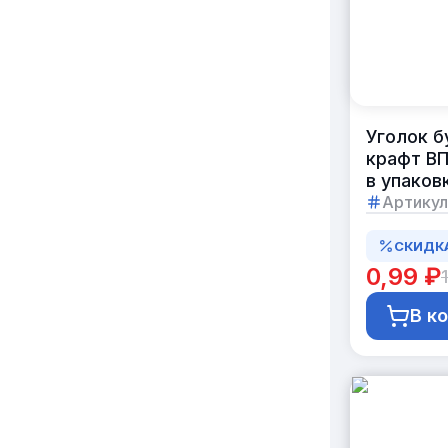
Уголок 
крафт ВП
в упаков
Артикул
СКИДК
0,99 ₽
1
В к