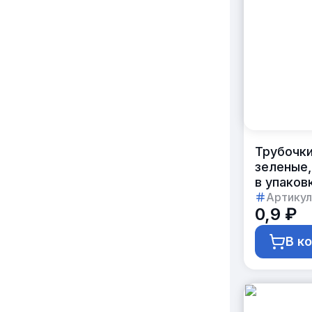
Трубочки
зеленые,
в упаков
Артикул
0,9 ₽
В к