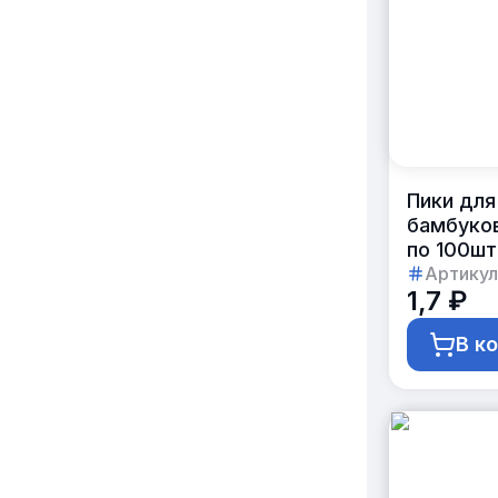
Пики для
бамбуков
по 100шт
Артикул
1,7 ₽
В к