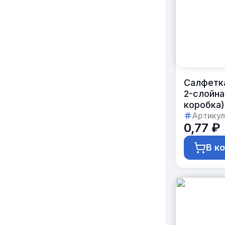
Салфетк
2-слойна
коробка)
Артикул
0,77 ₽
В к