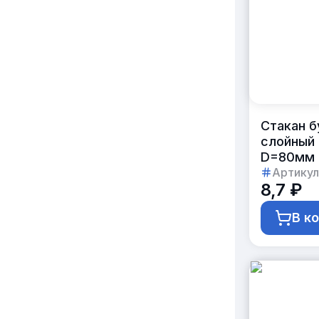
Стакан б
слойный 
D=80мм (
Артикул
8,7 ₽
В к