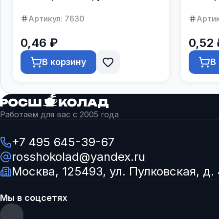
250шт.
Артикул:
7630
Артик
0,46 ₽
0,52 
В корзину
В
Работаем для вас с 2005 года
+7 495 645-39-67
rosshokolad@yandex.ru
Москва, 125493, ул. Пулковская, д. 
Мы в соцсетях