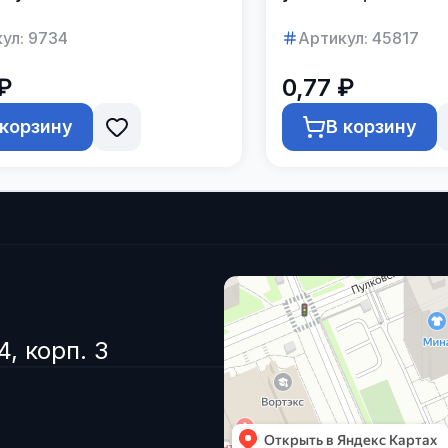
ул:
9734
Артикул:
45817
₽
0,77 ₽
 корзину
В корзину
4, корп. 3