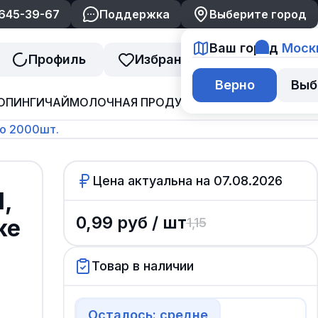
 645-39-67
Поддержка
Выберите город
Ваш город
Моск
Профиль
Избранное
Корзина
Верно
Выб
ОПИНГИ
ЧАЙ
МОЛОЧНАЯ ПРОДУКЦИЯ
ДЖЕМ И ВАРЕНЬ
по 2000шт.
Цена актуальна на
07.08.2026
,
0,99
руб /
шт
ке
1,15
Товар в наличии
Осталось: средне