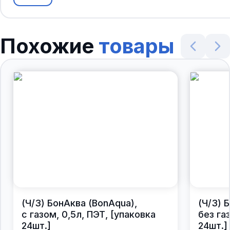
Похожие
товары
(Ч/З) БонАква (BonAqua),
(Ч/З) 
с газом, 0,5л, ПЭТ, [упаковка
без газ
24шт.]
24шт.]