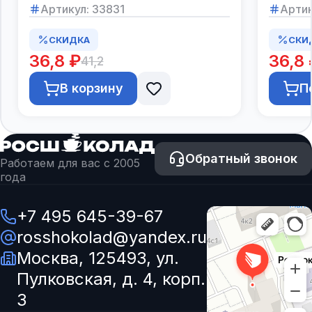
Артикул:
33831
Артик
СКИДКА
СКИ
36,8 ₽
36,8 
41,2
В корзину
П
Обратный звонок
Работаем для вас с 2005
года
+7 495 645-39-67
rosshokolad@yandex.ru
Москва, 125493, ул.
Пулковская, д. 4, корп.
3