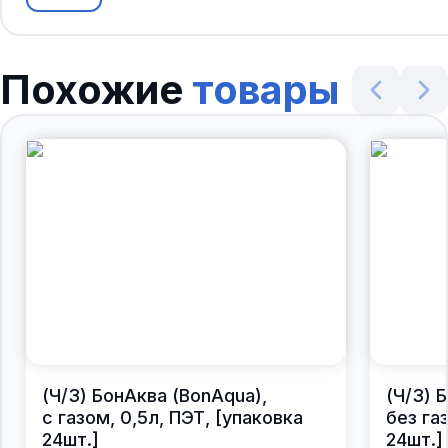
Похожие
товары
(Ч/З) БонАква (BonAqua),
(Ч/З) 
с газом, 0,5л, ПЭТ, [упаковка
без газ
24шт.]
24шт.]