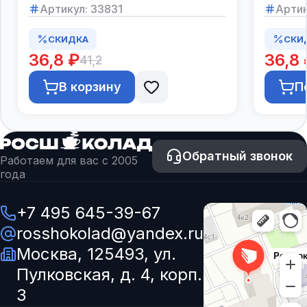
Артикул:
33831
Артик
СКИДКА
СКИ
36,8 ₽
36,8 
41,2
В корзину
П
Обратный звонок
Работаем для вас с 2005
года
+7 495 645-39-67
rosshokolad@yandex.ru
Москва, 125493, ул.
Пулковская, д. 4, корп.
3