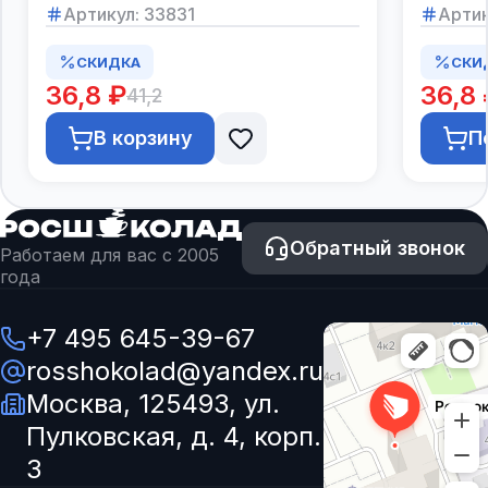
Артикул:
33831
Артик
СКИДКА
СКИ
36,8 ₽
36,8 
41,2
В корзину
П
Обратный звонок
Работаем для вас с 2005
года
+7 495 645-39-67
rosshokolad@yandex.ru
Москва, 125493, ул.
Пулковская, д. 4, корп.
3