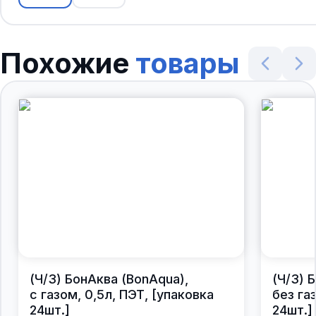
Похожие
товары
(Ч/З) БонАква (BonAqua),
(Ч/З) 
с газом, 0,5л, ПЭТ, [упаковка
без газ
24шт.]
24шт.]