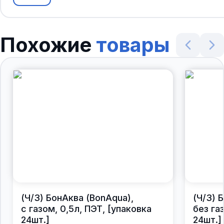
Похожие
товары
(Ч/З) БонАква (BonAqua),
(Ч/З) 
с газом, 0,5л, ПЭТ, [упаковка
без газ
24шт.]
24шт.]