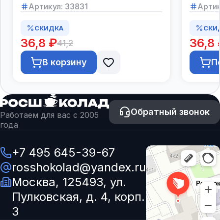
Артикул:
33831
Артик
СКИДКА
СКИ
36,8 ₽
36,8 
41,2
В корзину
П
Обратный звонок
Работаем для вас с 2005
года
+7 495 645-39-67
rosshokolad@yandex.ru
Москва, 125493, ул.
Пулковская, д. 4, корп.
3