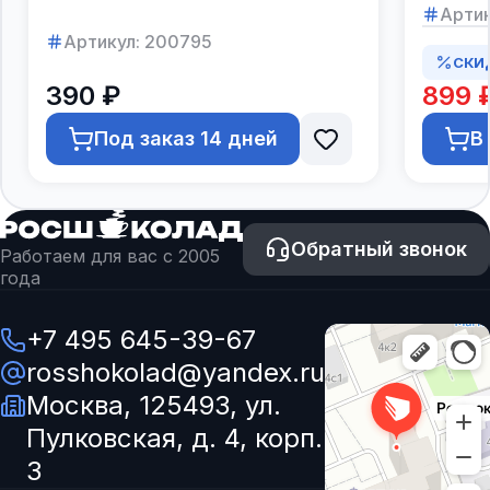
Артик
Артикул:
200795
СКИ
390 ₽
899 
Под заказ 14 дней
В
Обратный звонок
Работаем для вас с 2005
года
+7 495 645-39-67
rosshokolad@yandex.ru
Москва, 125493, ул.
Пулковская, д. 4, корп.
3