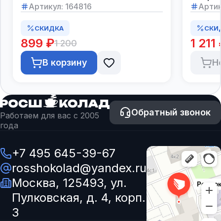
Артикул:
164816
Артик
СКИДКА
СКИ
899 ₽
1 211
1 200
В корзину
Н
Обратный звонок
Работаем для вас с 2005
года
+7 495 645-39-67
rosshokolad@yandex.ru
Москва, 125493, ул.
Пулковская, д. 4, корп.
3