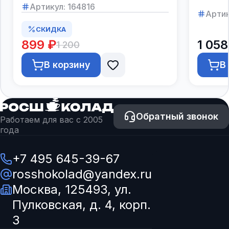
Артикул:
164816
Артик
СКИДКА
899 ₽
1 058
1 200
В корзину
В
Обратный звонок
Работаем для вас с 2005
года
+7 495 645-39-67
rosshokolad@yandex.ru
Москва, 125493, ул.
Пулковская, д. 4, корп.
3