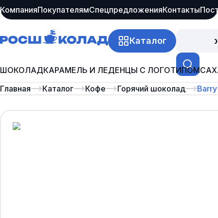
Компания
Покупателям
Спецпредложения
Контакты
Пос
Каталог
Про
ШОКОЛАД
КАРАМЕЛЬ И ЛЕДЕНЦЫ С ЛОГОТИПОМ
САХ
Главная
Каталог
Кофе
Горячий шоколад
Barry