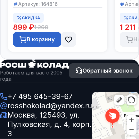
Артикул:
164816
Артик
СКИДКА
СКИ
899 ₽
1 211
1 200
В корзину
Н
Обратный звонок
Работаем для вас с 2005
года
+7 495 645-39-67
rosshokolad@yandex.ru
Москва, 125493, ул.
Пулковская, д. 4, корп.
3