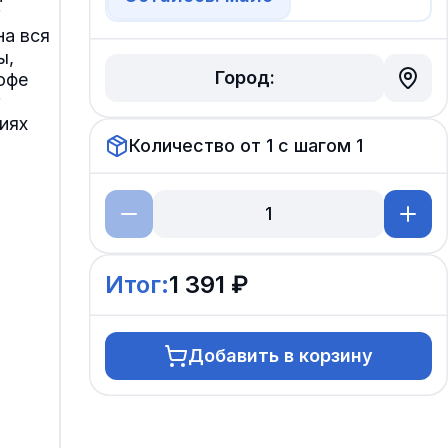
на вся
ы,
Город:
офе
иях
Количество от
1
с шагом
1
Итог:
1 391 ₽
Добавить в корзину