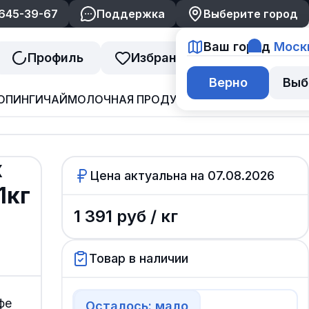
 645-39-67
Поддержка
Выберите город
Ваш город
Моск
Профиль
Избранное
Корзина
Верно
Выб
ОПИНГИ
ЧАЙ
МОЛОЧНАЯ ПРОДУКЦИЯ
ДЖЕМ И ВАРЕНЬ
х
Цена актуальна на
07.08.2026
1кг
1 391
руб /
кг
Товар в наличии
фе
Осталось: мало