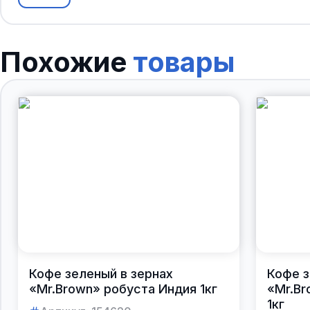
Похожие
товары
Кофе зеленый в зернах
Кофе з
«Mr.Brown» робуста Индия 1кг
«Mr.Br
1кг