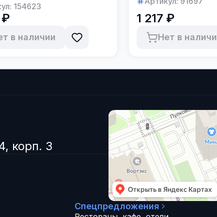
Артикул:
91697
ул:
154623
 ₽
1 217 ₽
ет в наличии
Нет в налич
4, корп. 3
Спецпредложения
Рестораны, кафе, отели