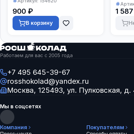
Артикул:
154620
Артик
900 ₽
1 587
В корзину
Н
Работаем для вас с 2005 года
+7 495 645-39-67
rosshokolad@yandex.ru
Москва, 125493, ул. Пулковская, д. 
Мы в соцсетях
Компания
Покупателям
Пресс-центр
Способы оплаты