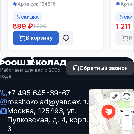
Артикул:
164816
Артик
СКИДКА
СКИ
899 ₽
1 211
1 200
В корзину
Н
Обратный звонок
Работаем для вас с 2005
года
+7 495 645-39-67
rosshokolad@yandex.ru
Москва, 125493, ул.
Пулковская, д. 4, корп.
3