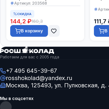
Артикул:
203568
Артик
СКИДКА
144,2 ₽
111,7
160,3
В корзину
В
Работаем для вас с 2005 года
+7 495 645-39-67
rosshokolad@yandex.ru
Москва, 125493, ул. Пулковская, д. 
Мы в соцсетях