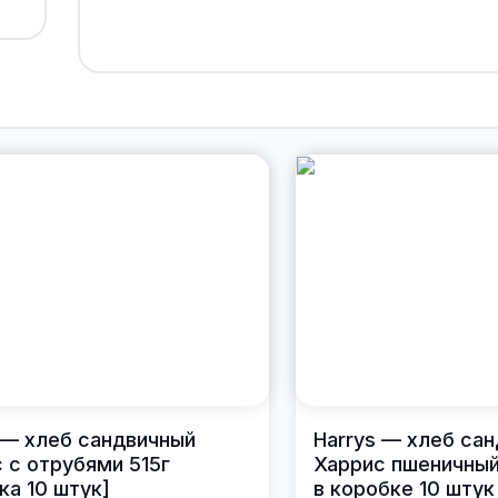
 — хлеб сандвичный
Harrys — хлеб са
 с отрубями 515г
Харрис пшеничный
ка 10 штук]
в коробке 10 штук