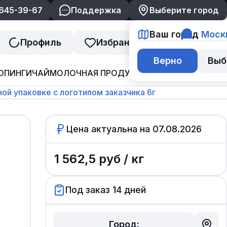
 645-39-67
Поддержка
Выберите город
Ваш город
Моск
Профиль
Избранное
Корзина
Верно
Выб
ОПИНГИ
ЧАЙ
МОЛОЧНАЯ ПРОДУКЦИЯ
ДЖЕМ И ВАРЕНЬ
ой упаковке с логотипом заказчика 6г
Цена актуальна на
07.08.2026
1 562,5
руб /
кг
Под заказ 14 дней
Город: