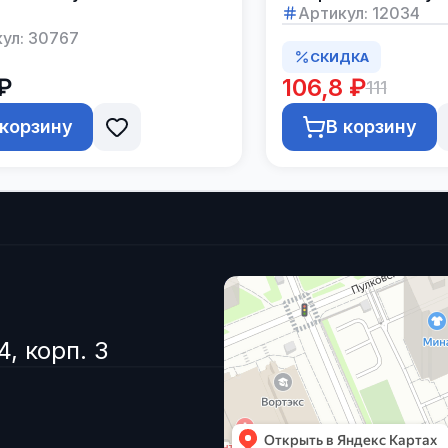
Артикул:
12034
ул:
30767
СКИДКА
 ₽
106,8 ₽
111
 корзину
В корзину
4, корп. 3