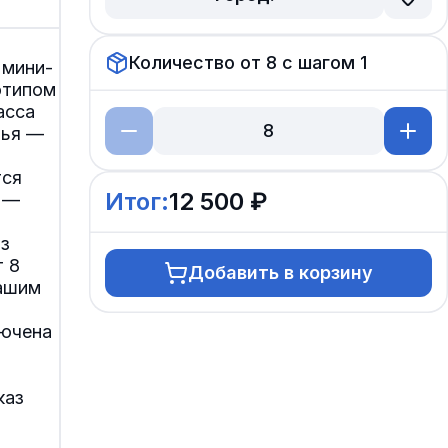
Количество от
8
с шагом
1
 мини-
отипом
асса
нья —
тся
Итог:
12 500 ₽
л —
з
т 8
Добавить в корзину
вашим
лючена
каз