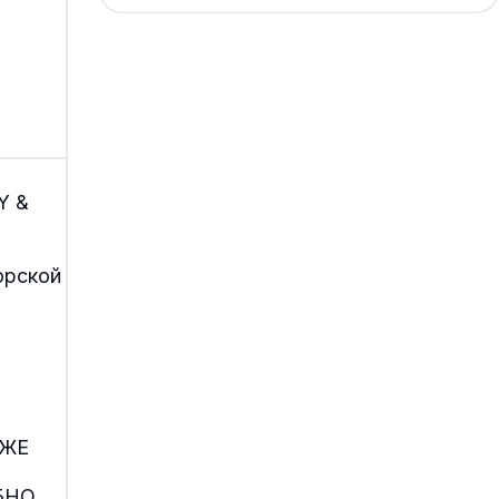
Y &
орской
АЖЕ
БНО