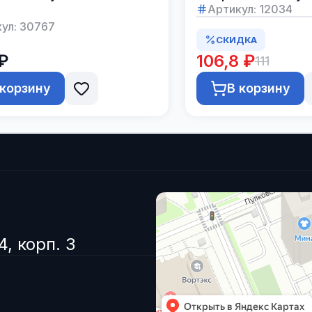
Артикул:
12034
ул:
30767
СКИДКА
 ₽
106,8 ₽
111
 корзину
В корзину
4, корп. 3