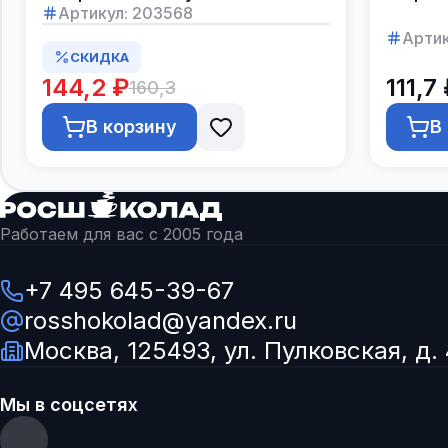
Артикул:
203568
Артик
СКИДКА
144,2 ₽
111,7
160,3
В корзину
В
Работаем для вас с 2005 года
+7 495 645-39-67
rosshokolad@yandex.ru
Москва, 125493, ул. Пулковская, д. 
Мы в соцсетях