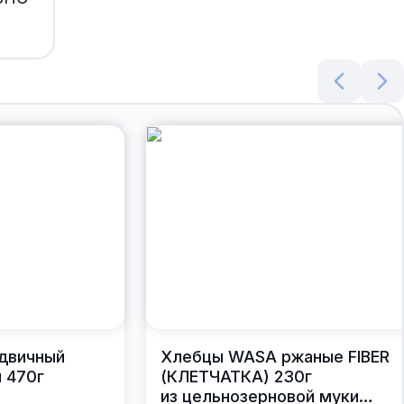
ндвичный
Хлебцы WASA ржаные FIBER
 470г
(КЛЕТЧАТКА) 230г
из цельнозерновой муки