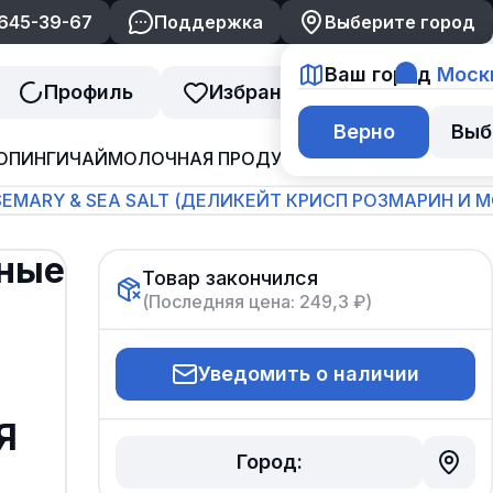
 645-39-67
Поддержка
Выберите город
Ваш город
Моск
Профиль
Избранное
Корзина
Верно
Выб
ОПИНГИ
ЧАЙ
МОЛОЧНАЯ ПРОДУКЦИЯ
ДЖЕМ И ВАРЕНЬ
SEMARY & SEA SALT (ДЕЛИКЕЙТ КРИСП РОЗМАРИН И МОР
ные
Товар закончился
(Последняя цена:
249,3 ₽
)
Уведомить о наличии
Я
Город: