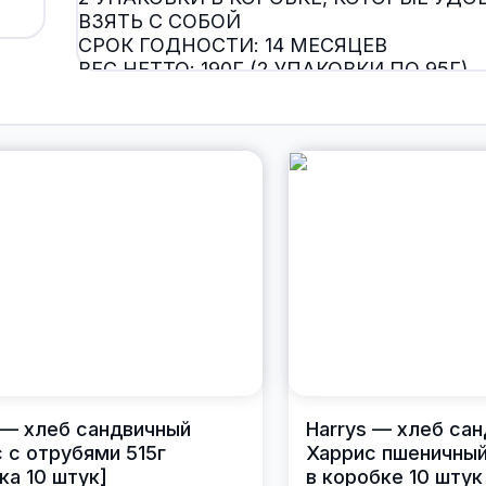
ВЗЯТЬ С СОБОЙ
СРОК ГОДНОСТИ: 14 МЕСЯЦЕВ
ВЕС НЕТТО: 190Г (2 УПАКОВКИ ПО 95Г)
 — хлеб сандвичный
Harrys — хлеб са
 с отрубями 515г
Харрис пшеничный
ка 10 штук]
в коробке 10 штук