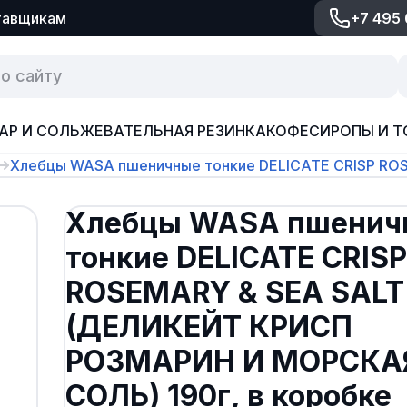
тавщикам
+7 495
АР И СОЛЬ
ЖЕВАТЕЛЬНАЯ РЕЗИНКА
КОФЕ
СИРОПЫ И Т
Хлебцы WASA пшеничные тонкие DELICATE CRISP RO
Хлебцы WASA пшенич
тонкие DELICATE CRISP
ROSEMARY & SEA SALT
(ДЕЛИКЕЙТ КРИСП
РОЗМАРИН И МОРСКА
СОЛЬ) 190г, в коробке