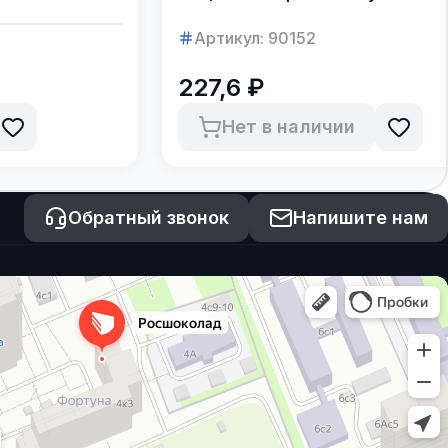
с отрубями, кунжутом
и ов.хлопьями, в коробке
Артикул:
90152
по 12шт.
227,6 ₽
Нет в наличии
Обратный звонок
Напишите нам