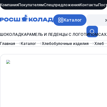
Компания
Покупателям
Спецпредложения
Контакты
Пос
Каталог
Про
ШОКОЛАД
КАРАМЕЛЬ И ЛЕДЕНЦЫ С ЛОГОТИПОМ
САХ
Главная
Каталог
Хлебобулочные изделия
Хлеб