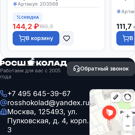
Артикул:
203568
Артик
СКИДКА
144,2 ₽
111,7
160,3
В корзину
В
Обратный звонок
Работаем для вас с 2005
года
+7 495 645-39-67
rosshokolad@yandex.ru
Москва, 125493, ул.
Пулковская, д. 4, корп.
3