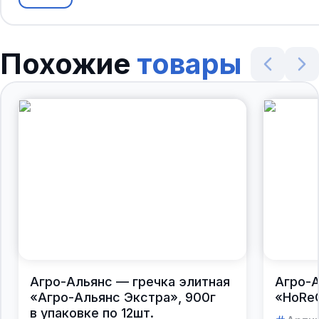
Похожие
товары
Агро-Альянс — гречка элитная
Агро-А
«Агро-Альянс Экстра», 900г
«HoReC
в упаковке по 12шт.