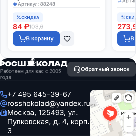
Артик
Артикул:
88248
СКИДКА
СКИ
84 ₽
273,
103,6
В корзину
В
Обратный звонок
Работаем для вас с 2005
года
+7 495 645-39-67
rosshokolad@yandex.ru
Москва, 125493, ул.
Пулковская, д. 4, корп.
3