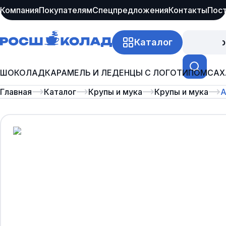
Компания
Покупателям
Спецпредложения
Контакты
Пос
Каталог
Про
ШОКОЛАД
КАРАМЕЛЬ И ЛЕДЕНЦЫ С ЛОГОТИПОМ
САХ
Главная
Каталог
Крупы и мука
Крупы и мука
А