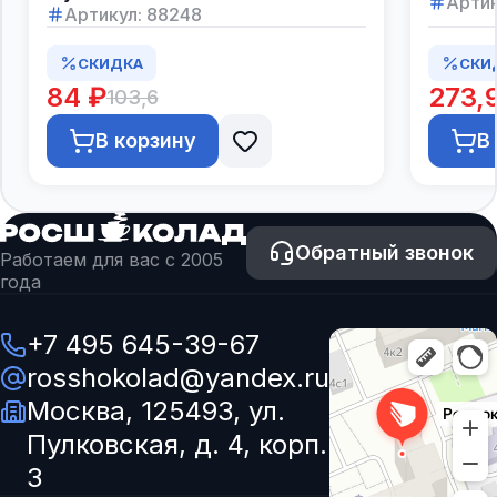
Артик
Артикул:
88248
СКИДКА
СКИ
84 ₽
273,
103,6
В корзину
В
Обратный звонок
Работаем для вас с 2005
года
+7 495 645-39-67
rosshokolad@yandex.ru
Москва, 125493, ул.
Пулковская, д. 4, корп.
3