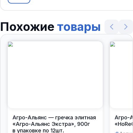
Похожие
товары
Агро-Альянс — гречка элитная
Агро-А
«Агро-Альянс Экстра», 900г
«HoReC
в упаковке по 12шт.