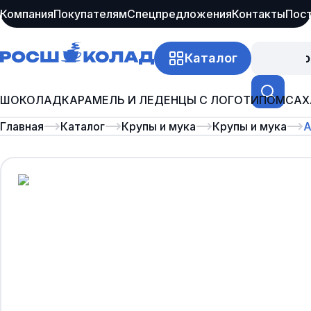
Компания
Покупателям
Спецпредложения
Контакты
Пос
Каталог
Про
ШОКОЛАД
КАРАМЕЛЬ И ЛЕДЕНЦЫ С ЛОГОТИПОМ
САХ
Главная
Каталог
Крупы и мука
Крупы и мука
А