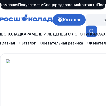
Компания
Покупателям
Спецпредложения
Контакты
Пос
Каталог
Про
ШОКОЛАД
КАРАМЕЛЬ И ЛЕДЕНЦЫ С ЛОГОТИПОМ
САХ
Главная
Каталог
Жевательная резинка
Жевател