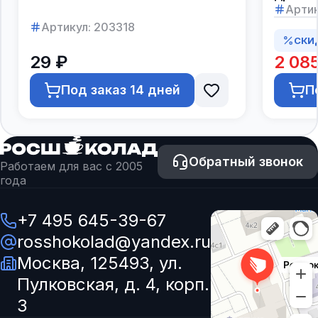
упаков
Артик
Артикул:
203318
СКИ
29 ₽
2 08
Под заказ 14 дней
П
Обратный звонок
Работаем для вас с 2005
года
+7 495 645-39-67
rosshokolad@yandex.ru
Москва, 125493, ул.
Пулковская, д. 4, корп.
3